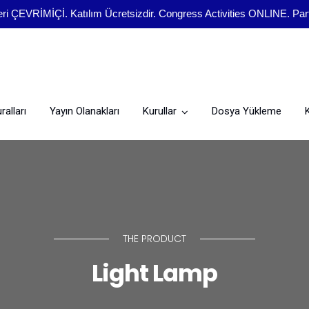
eri ÇEVRİMİÇİ. Katılım Ücretsizdir. Congress Activities ONLINE. Parti
alları
Yayın Olanakları
Kurullar
Dosya Yükleme
Önceki Kongreler
THE PRODUCT
Light Lamp