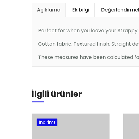
Açıklama
Ek bilgi
Değerlendirmel
Perfect for when you leave your Strappy D
Cotton fabric. Textured finish. Straight d
These measures have been calculated for 
Sepete Ekle
İlgili ürünler
İndirim!