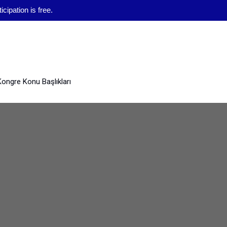
cipation is free.
Kongre Konu Başlıkları
İletişim