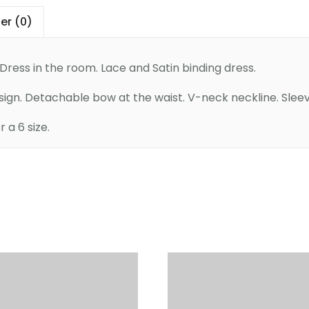
er (0)
ress in the room. Lace and Satin binding dress.
esign. Detachable bow at the waist. V-neck neckline. Sleev
a 6 size.
Sepete Ekle
Sepete Ekle