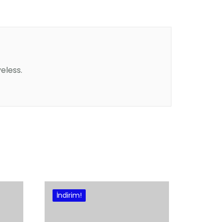
eless.
Sepete Ekle
İndirim!