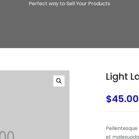
Perfect way to Sell Your Products
Light 
$
45.00
Pellentesque 
et malesuada 