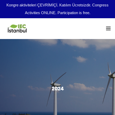
Kongre aktiviteleri ÇEVRİMİÇİ. Katılım Ücretsizdir. Congress
Activities ONLINE. Participation is free.
Kongre Programı
Önemli Tarihler
tr
Yazım Kuralları
Yayın Olanakları
2024
Kurullar
Dosya Yükleme