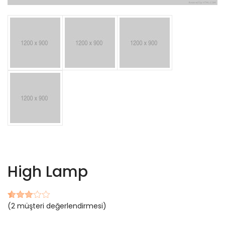
High Lamp
(
2
müşteri değerlendirmesi)
2
müşteri
puanına
dayanarak