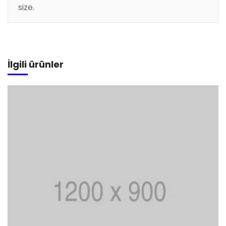
size.
Sepete Ekle
İlgili ürünler