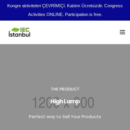
Kongre aktiviteleri ÇEVRİMİÇİ. Katılım Ücretsizdir. Congress
Activities ONLINE. Participation is free.
Kongre Programı
Önemli Tarihler
tr
Yazım Kuralları
THE PRODUCT
Yayın Olanakları
High Lamp
Kurullar
Perfect way to Sell Your Products
Dosya Yükleme