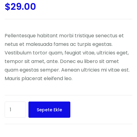
$
29.00
5
üzerinden
3.00
puan
aldı
Pellentesque habitant morbi tristique senectus et
netus et malesuada fames ac turpis egestas.
Vestibulum tortor quam, feugiat vitae, ultricies eget,
tempor sit amet, ante. Donec eu libero sit amet
quam egestas semper. Aenean ultricies mi vitae est.
Mauris placerat eleifend leo.
Sepete Ekle