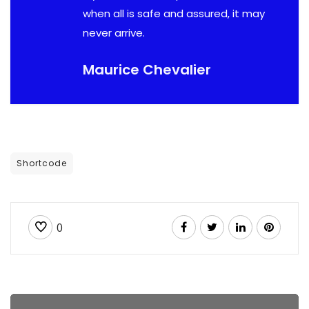
Önceki Kongreler
when all is safe and assured, it may
never arrive.
İletişim
Maurice Chevalier
Shortcode
0