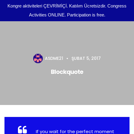
Kongre aktiviteleri ÇEVRİMİÇİ. Katılım Ücretsizdir. Congress
Activities ONLINE. Participation is free.
Kongre Programı
Önemli Tarihler
tr
ASDME21
ŞUBAT 5, 2017
Yazım Kuralları
Blockquote
Yayın Olanakları
Kurullar
Dosya Yükleme
Kongre Konu Başlıkları
If you wait for the perfect moment